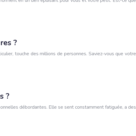
sforment en un défi épuisant pour vous et votre petit. Est-ce que
res ?
rticulier, touche des millions de personnes. Saviez-vous que votre
s ?
ersonnelles débordantes. Elle se sent constamment fatiguée, a des