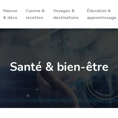
Maison
Cuisine &
Voyages &
Éducation &
& déco
recettes
destinations
apprentissage
Santé & bien-être