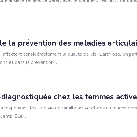
 une anxiété tenace, se débat avec le sommeil. Les nuits se tran
le la prévention des maladies articulai
s, affectent considérablement la qualité de vie. L’arthrose, en pa
tions et dans la prévention…
-diagnostiquée chez les femmes active
 à responsabilités, une vie de famille active et des ambitions p
quents. Elle…