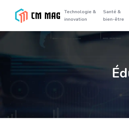
Technologie &
Santé &
innovation
bien-être
Éd