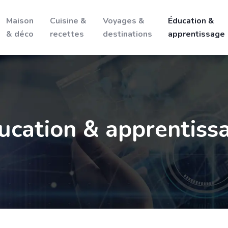
Maison
Cuisine &
Voyages &
Éducation &
& déco
recettes
destinations
apprentissage
ucation & apprentiss