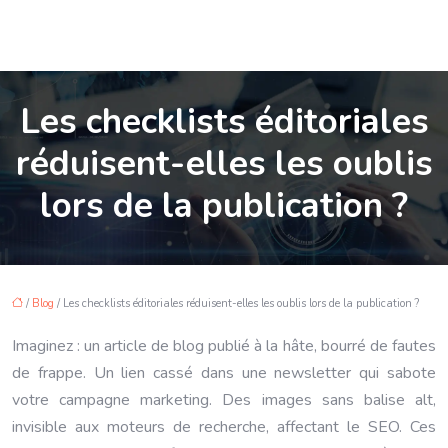
Les checklists éditoriales
réduisent-elles les oublis
lors de la publication ?
/
Blog
/ Les checklists éditoriales réduisent-elles les oublis lors de la publication ?
Imaginez : un article de blog publié à la hâte, bourré de fautes
de frappe. Un lien cassé dans une newsletter qui sabote
votre campagne marketing. Des images sans balise alt,
invisible aux moteurs de recherche, affectant le SEO. Ces