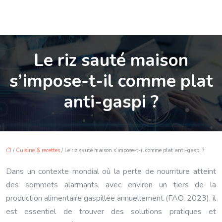
Le riz sauté maison
s’impose-t-il comme plat
anti-gaspi ?
/
Cuisine & recettes
/ Le riz sauté maison s’impose-t-il comme plat anti-gaspi ?
Dans un contexte mondial où la perte de nourriture atteint
des sommets alarmants, avec environ un tiers de la
production alimentaire gaspillée annuellement (FAO, 2023), il
est essentiel de trouver des solutions pratiques et